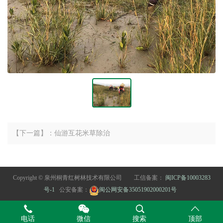
【下一篇】：仙游互花米草除治
Copyright © 泉州桐青红树林技术有限公司 工信备案：
闽ICP备10003283
号-1
公安备案：
闽公网安备35051902000201号
电话
微信
搜索
顶部