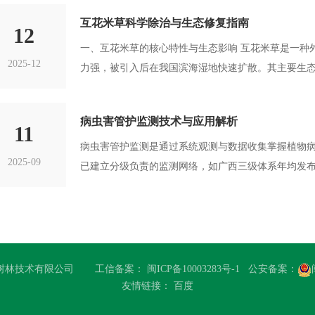
互花米草科学除治与生态修复指南
12
一、互花米草的核心特性与生态影响 互花米草是一种外来入侵植物，原产于北美东海岸，因耐盐耐淹、繁殖能
2025-12
力强，被引入后在我国滨海湿地快速扩散。其主要生态影响如下： 挤占本土物种生存空
病虫害管护监测技术与应用解析
11
病虫害管护监测是通过系统观测与数据收集掌握植物
2025-09
已建立分级负责的监测网络，如广西三级体系年均发布病
早预警、早防治"的防控机制。
泉州桐青红树林技术有限公司 工信备案：
闽ICP备10003283号-1
公安备案：
友情链接：
百度