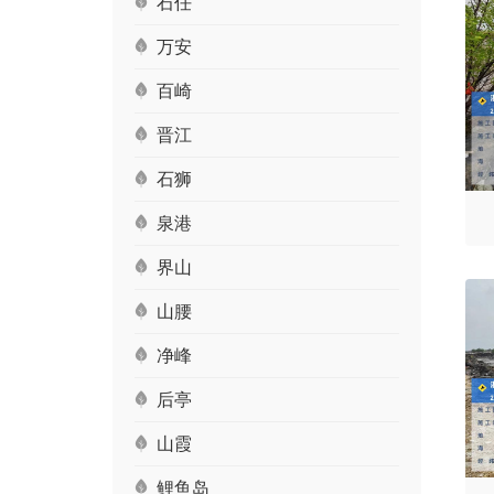
石任
万安
百崎
晋江
石狮
泉港
界山
山腰
净峰
后亭
山霞
鲤鱼岛