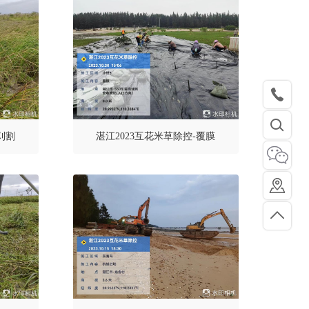
刈割
湛江2023互花米草除控-覆膜