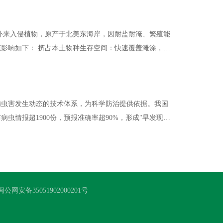
间：快速覆盖滩涂，导
致芦苇、红树林等本土湿地植物退化，影响鸟类、底栖生物的栖息与觅食环境； 改变湿地…
病虫害发生动态的技术体系，为科学防治提供依据。我国
虫情报超1900份，预报准确率超90%，形成"早发现、
 技术维度涵盖传统与现代方法。传统方法包括人工实地调查、路线设置踏查…
闽公网安备35051902000201号