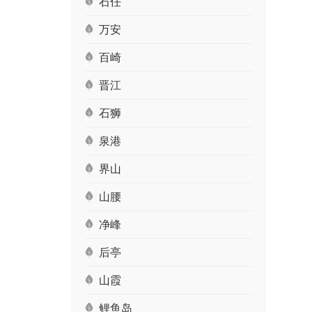
石任
万安
百崎
晋江
石狮
泉港
界山
山腰
净峰
后亭
山霞
鲤鱼岛